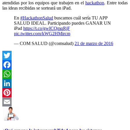
atendidas por los equipos que trabajen en el
hackathon
. Entre todas
las ideas recibidas se sorteará un iPad.
En
#HackathonSalud
buscamos cuál sería TU APP
SALUD IDEAL. Participando puedes GANAR UN
iPad
https://t.co/gwICQmqRjF
pic.twitter.com/kWG2HMircm
— COM SALUD (@comsalud)
21 de marzo de 2016
Twitter
Facebook
WhatsApp
LinkedIn
Pinterest
Email