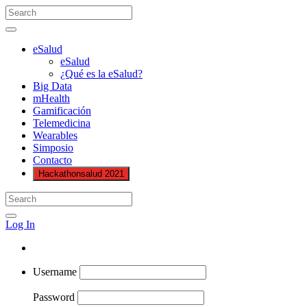
eSalud
eSalud
¿Qué es la eSalud?
Big Data
mHealth
Gamificación
Telemedicina
Wearables
Simposio
Contacto
Hackathonsalud 2021
Log In
Username
Password