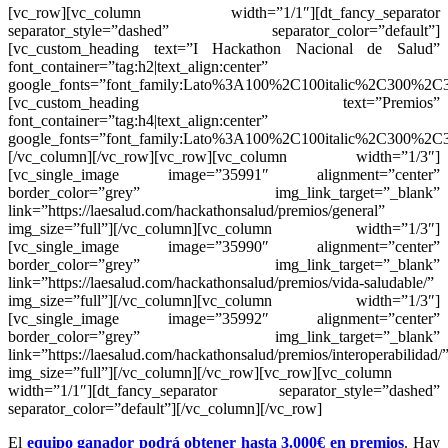
[vc_row][vc_column width=”1/1″][dt_fancy_separator
separator_style=”dashed” separator_color=”default”]
[vc_custom_heading text=”I Hackathon Nacional de Salud”
font_container=”tag:h2|text_align:center”
google_fonts=”font_family:Lato%3A100%2C100italic%2C300%2C3
[vc_custom_heading text=”Premios”
font_container=”tag:h4|text_align:center”
google_fonts=”font_family:Lato%3A100%2C100italic%2C300%2C3
[/vc_column][/vc_row][vc_row][vc_column width=”1/3″]
[vc_single_image image=”35991″ alignment=”center”
border_color=”grey” img_link_target=”_blank”
link=”https://laesalud.com/hackathonsalud/premios/general”
img_size=”full”][/vc_column][vc_column width=”1/3″]
[vc_single_image image=”35990″ alignment=”center”
border_color=”grey” img_link_target=”_blank”
link=”https://laesalud.com/hackathonsalud/premios/vida-saludable/”
img_size=”full”][/vc_column][vc_column width=”1/3″]
[vc_single_image image=”35992″ alignment=”center”
border_color=”grey” img_link_target=”_blank”
link=”https://laesalud.com/hackathonsalud/premios/interoperabilidad/
img_size=”full”][/vc_column][/vc_row][vc_row][vc_column
width=”1/1″][dt_fancy_separator separator_style=”dashed”
separator_color=”default”][/vc_column][/vc_row]
El
equipo ganador podrá obtener hasta 3.000€ en premios
. Hay