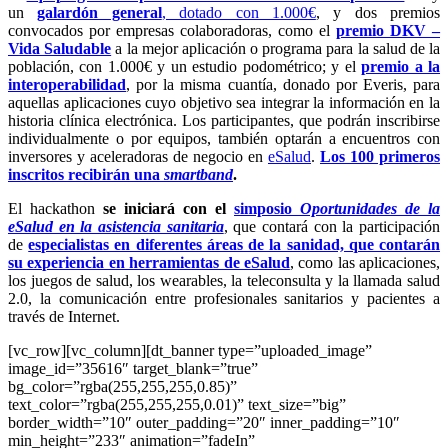
un
galardón general
, dotado con 1.000€
, y dos premios
convocados por empresas colaboradoras, como el
premio DKV –
Vida Saludable
a la mejor aplicación o programa para la salud de la
población, con 1.000€ y un estudio podométrico; y el
premio a la
interoperabilidad
, por la misma cuantía, donado por Everis, para
aquellas aplicaciones cuyo objetivo sea integrar la información en la
historia clínica electrónica. Los participantes, que podrán inscribirse
individualmente o por equipos, también optarán a encuentros con
inversores y aceleradoras de negocio en
eSalud
.
Los 100 primeros
inscritos recibirán una
smartband
.
El hackathon
se iniciará con el
simposio
Oportunidades de la
eSalud en la asistencia sanitaria
, que contará con la participación
de
especialistas en diferentes áreas de la sanidad, que contarán
su experiencia en herramientas de eSalud
, como las aplicaciones,
los juegos de salud, los wearables, la teleconsulta y la llamada salud
2.0, la comunicación entre profesionales sanitarios y pacientes a
través de Internet.
[vc_row][vc_column][dt_banner type=”uploaded_image”
image_id=”35616″ target_blank=”true”
bg_color=”rgba(255,255,255,0.85)”
text_color=”rgba(255,255,255,0.01)” text_size=”big”
border_width=”10″ outer_padding=”20″ inner_padding=”10″
min_height=”233″ animation=”fadeIn”