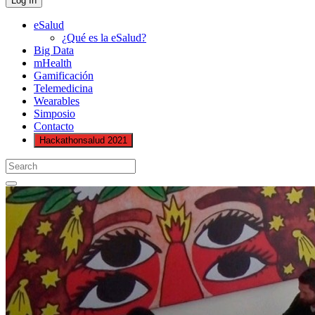
eSalud
¿Qué es la eSalud?
Big Data
mHealth
Gamificación
Telemedicina
Wearables
Simposio
Contacto
Hackathonsalud 2021