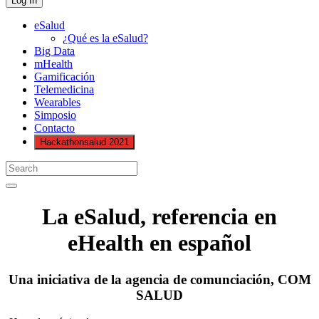
eSalud
¿Qué es la eSalud?
Big Data
mHealth
Gamificación
Telemedicina
Wearables
Simposio
Contacto
Hackathonsalud 2021
La eSalud, referencia en
eHealth en español
Una iniciativa de la agencia de comunciación, COM
SALUD