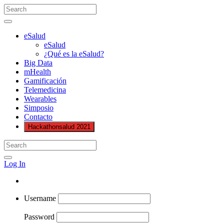
eSalud
eSalud
¿Qué es la eSalud?
Big Data
mHealth
Gamificación
Telemedicina
Wearables
Simposio
Contacto
Hackathonsalud 2021
Log In
Username
Password