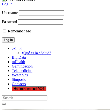
Log In
Username
Password
Remember Me
eSalud
¿Qué es la eSalud?
Big Data
mHealth
Gamificación
Telemedicina
Wearables
Simposio
Contacto
Hackathonsalud 2021