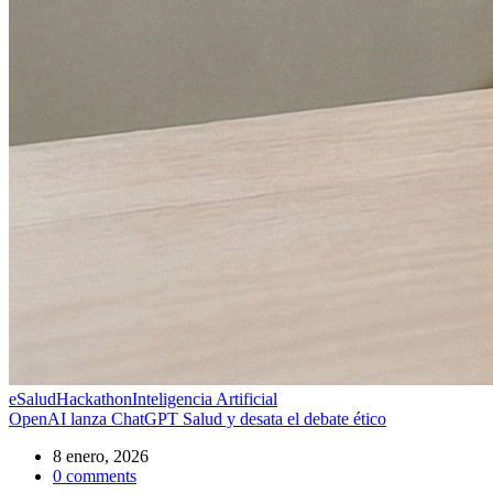
eSalud
Hackathon
Inteligencia Artificial
OpenAI lanza ChatGPT Salud y desata el debate ético
8 enero, 2026
0
comments