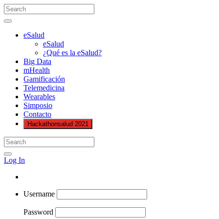
eSalud
eSalud
¿Qué es la eSalud?
Big Data
mHealth
Gamificación
Telemedicina
Wearables
Simposio
Contacto
Hackathonsalud 2021
Log In
Username
Password