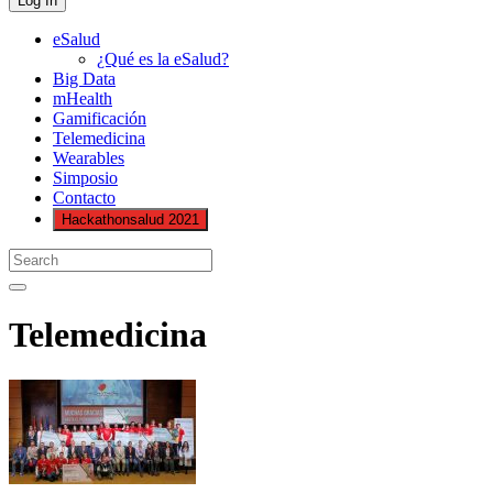
eSalud
¿Qué es la eSalud?
Big Data
mHealth
Gamificación
Telemedicina
Wearables
Simposio
Contacto
Hackathonsalud 2021
Telemedicina