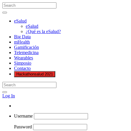
eSalud
eSalud
¿Qué es la eSalud?
Big Data
mHealth
Gamificación
Telemedicina
Wearables
Simposio
Contacto
Hackathonsalud 2021
Log In
Username
Password