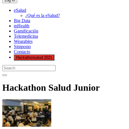
eSalud
¿Qué es la eSalud?
Big Data
mHealth
Gamificación
Telemedicina
Wearables
Simposio
Contacto
Hackathonsalud 2021
Hackathon Salud Junior