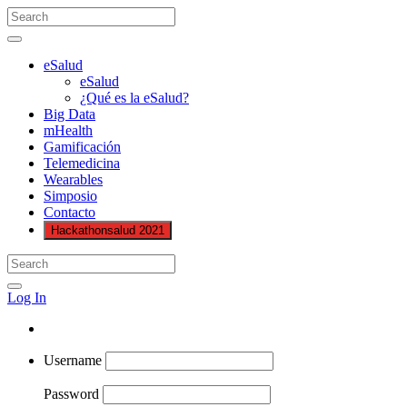
eSalud
eSalud
¿Qué es la eSalud?
Big Data
mHealth
Gamificación
Telemedicina
Wearables
Simposio
Contacto
Hackathonsalud 2021
Log In
Username
Password