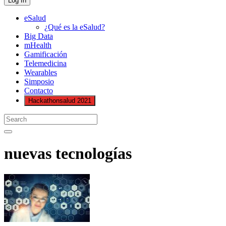
eSalud
¿Qué es la eSalud?
Big Data
mHealth
Gamificación
Telemedicina
Wearables
Simposio
Contacto
Hackathonsalud 2021
nuevas tecnologías