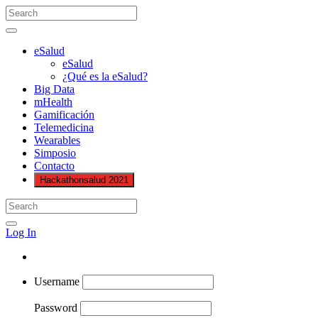
eSalud
eSalud
¿Qué es la eSalud?
Big Data
mHealth
Gamificación
Telemedicina
Wearables
Simposio
Contacto
Hackathonsalud 2021
Log In
Username
Password