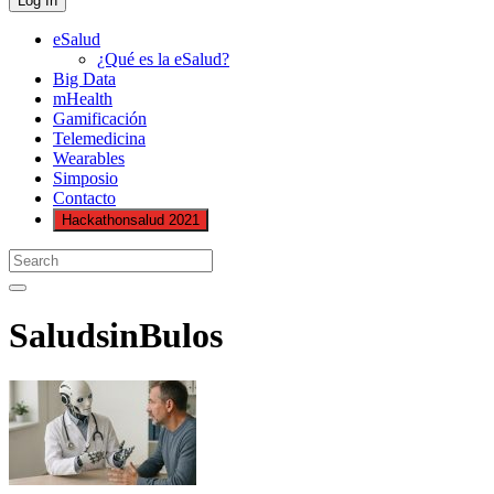
eSalud
¿Qué es la eSalud?
Big Data
mHealth
Gamificación
Telemedicina
Wearables
Simposio
Contacto
Hackathonsalud 2021
SaludsinBulos