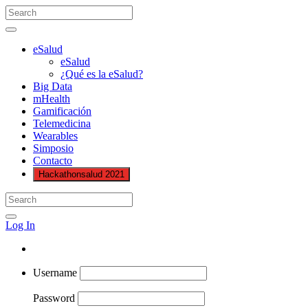
eSalud
eSalud
¿Qué es la eSalud?
Big Data
mHealth
Gamificación
Telemedicina
Wearables
Simposio
Contacto
Hackathonsalud 2021
Log In
Username
Password