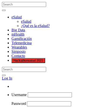
eSalud
eSalud
¿Qué es la eSalud?
Big Data
mHealth
Gamificación
Telemedicina
Wearables
Simposio
Contacto
Hackathonsalud 2021
Log In
Username
Password