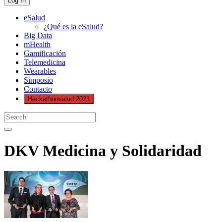
eSalud
¿Qué es la eSalud?
Big Data
mHealth
Gamificación
Telemedicina
Wearables
Simposio
Contacto
Hackathonsalud 2021
DKV Medicina y Solidaridad