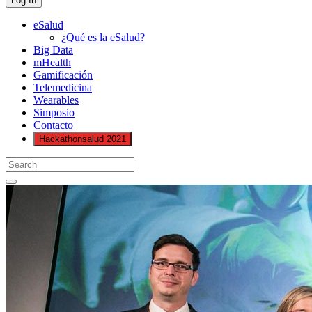
eSalud
¿Qué es la eSalud?
Big Data
mHealth
Gamificación
Telemedicina
Wearables
Simposio
Contacto
Hackathonsalud 2021