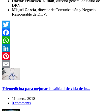
Doctor Francisco J. Juan
, director general de Salud de
DKV;
Miguel García
, director de Comunicación y Negocio
Responsable de DKV.
Twitter
Facebook
WhatsApp
LinkedIn
Pinterest
Email
Telemedicina para mejorar la calidad de vida de lo...
11 enero, 2018
0
comments