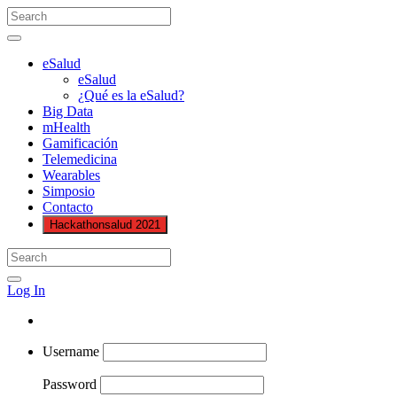
eSalud
eSalud
¿Qué es la eSalud?
Big Data
mHealth
Gamificación
Telemedicina
Wearables
Simposio
Contacto
Hackathonsalud 2021
Log In
Username
Password