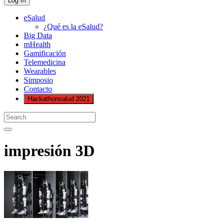
eSalud
¿Qué es la eSalud?
Big Data
mHealth
Gamificación
Telemedicina
Wearables
Simposio
Contacto
Hackathonsalud 2021
impresión 3D