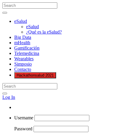
eSalud
eSalud
¿Qué es la eSalud?
Big Data
mHealth
Gamificación
Telemedicina
Wearables
Simposio
Contacto
Hackathonsalud 2021
Log In
Username
Password