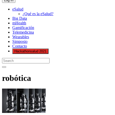
eSalud
¿Qué es la eSalud?
Big Data
mHealth
Gamificación
Telemedicina
Wearables
Simposio
Contacto
Hackathonsalud 2021
robótica