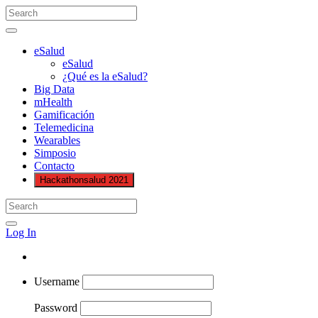
eSalud
eSalud
¿Qué es la eSalud?
Big Data
mHealth
Gamificación
Telemedicina
Wearables
Simposio
Contacto
Hackathonsalud 2021
Log In
Username
Password