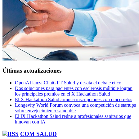
Últimas actualizaciones
OpenAI lanza ChatGPT Salud y desata el debate ético
Dos soluciones para pacientes con esclerosis múltiple logran
los principales premios en el X Hackathon Salud
El X Hackathon Salud arranca inscripciones con cinco retos
Longevity World Forum convoca una competición de startups
sobre envejecimiento saludable
El IX Hackathon Salud reúne a profesionales sanitarios que
innovan con IA
COM SALUD