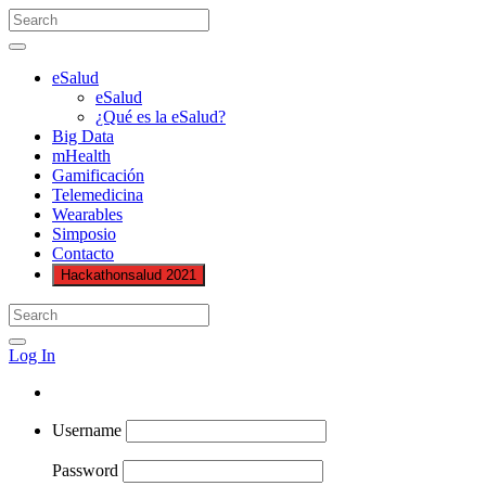
eSalud
eSalud
¿Qué es la eSalud?
Big Data
mHealth
Gamificación
Telemedicina
Wearables
Simposio
Contacto
Hackathonsalud 2021
Log In
Username
Password