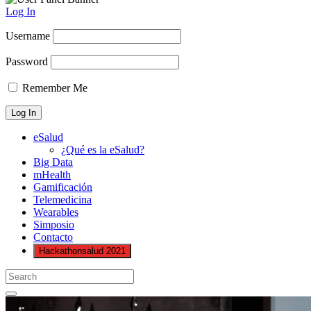
Log In
Username
Password
Remember Me
eSalud
¿Qué es la eSalud?
Big Data
mHealth
Gamificación
Telemedicina
Wearables
Simposio
Contacto
Hackathonsalud 2021