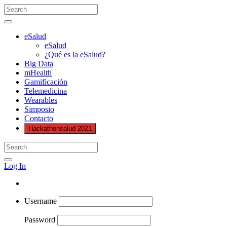
eSalud
eSalud
¿Qué es la eSalud?
Big Data
mHealth
Gamificación
Telemedicina
Wearables
Simposio
Contacto
Hackathonsalud 2021
Log In
Username
Password