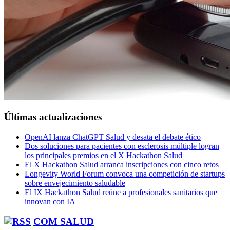
Últimas actualizaciones
OpenAI lanza ChatGPT Salud y desata el debate ético
Dos soluciones para pacientes con esclerosis múltiple logran
los principales premios en el X Hackathon Salud
El X Hackathon Salud arranca inscripciones con cinco retos
Longevity World Forum convoca una competición de startups
sobre envejecimiento saludable
El IX Hackathon Salud reúne a profesionales sanitarios que
innovan con IA
COM SALUD