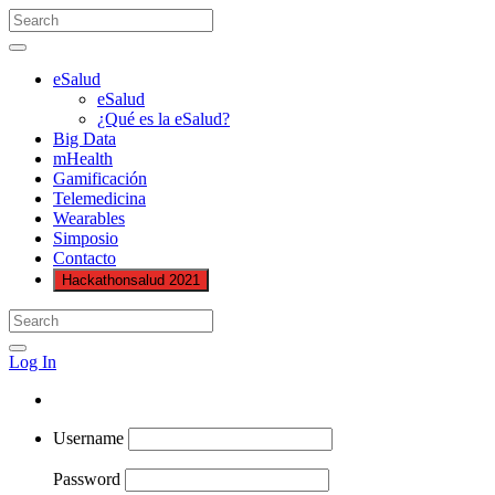
eSalud
eSalud
¿Qué es la eSalud?
Big Data
mHealth
Gamificación
Telemedicina
Wearables
Simposio
Contacto
Hackathonsalud 2021
Log In
Username
Password