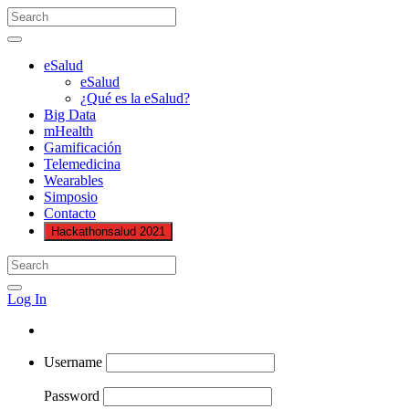
eSalud
eSalud
¿Qué es la eSalud?
Big Data
mHealth
Gamificación
Telemedicina
Wearables
Simposio
Contacto
Hackathonsalud 2021
Log In
Username
Password