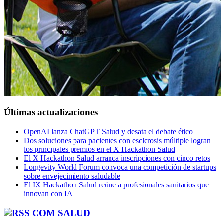
Últimas actualizaciones
OpenAI lanza ChatGPT Salud y desata el debate ético
Dos soluciones para pacientes con esclerosis múltiple logran
los principales premios en el X Hackathon Salud
El X Hackathon Salud arranca inscripciones con cinco retos
Longevity World Forum convoca una competición de startups
sobre envejecimiento saludable
El IX Hackathon Salud reúne a profesionales sanitarios que
innovan con IA
COM SALUD