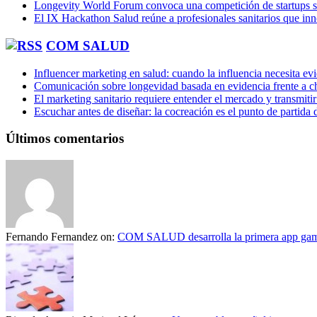
Longevity World Forum convoca una competición de startups s
El IX Hackathon Salud reúne a profesionales sanitarios que in
COM SALUD
Influencer marketing en salud: cuando la influencia necesita ev
Comunicación sobre longevidad basada en evidencia frente a ch
El marketing sanitario requiere entender el mercado y transmiti
Escuchar antes de diseñar: la cocreación es el punto de partida 
Últimos comentarios
Fernando Fernandez
on:
COM SALUD desarrolla la primera app gami