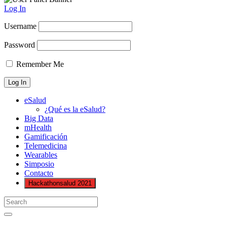
Log In
Username
Password
Remember Me
eSalud
¿Qué es la eSalud?
Big Data
mHealth
Gamificación
Telemedicina
Wearables
Simposio
Contacto
Hackathonsalud 2021