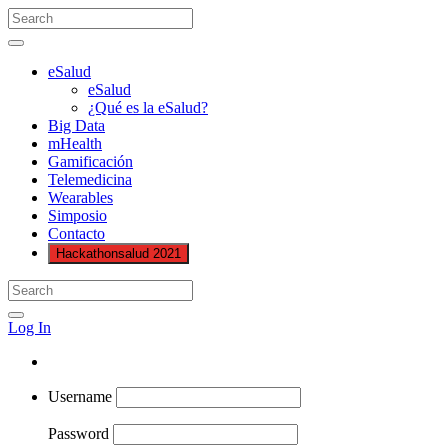
eSalud
eSalud
¿Qué es la eSalud?
Big Data
mHealth
Gamificación
Telemedicina
Wearables
Simposio
Contacto
Hackathonsalud 2021
Log In
Username
Password