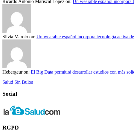
Ricardo Antonio Mariscal López
on:
Un wearable español incorpora t
Silvia Maroto
on:
Un wearable español incorpora tecnología activa d
Hebergeur
on:
El Big Data permitirá desarrollar estudios con más solid
Salud Sin Bulos
Social
RGPD