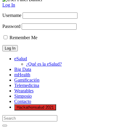
Log In
Username
Password
Remember Me
eSalud
¿Qué es la eSalud?
Big Data
mHealth
Gamificación
Telemedicina
Wearables
Simposio
Contacto
Hackathonsalud 2021