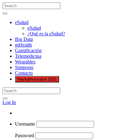
eSalud
eSalud
¿Qué es la eSalud?
Big Data
mHealth
Gamificación
Telemedicina
Wearables
Simposio
Contacto
Hackathonsalud 2021
Log In
Username
Password