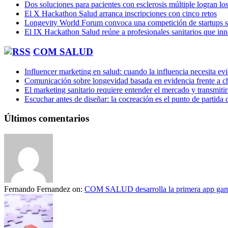
Dos soluciones para pacientes con esclerosis múltiple logran l
El X Hackathon Salud arranca inscripciones con cinco retos
Longevity World Forum convoca una competición de startups s
El IX Hackathon Salud reúne a profesionales sanitarios que in
COM SALUD
Influencer marketing en salud: cuando la influencia necesita ev
Comunicación sobre longevidad basada en evidencia frente a ch
El marketing sanitario requiere entender el mercado y transmiti
Escuchar antes de diseñar: la cocreación es el punto de partida 
Últimos comentarios
Fernando Fernandez
on:
COM SALUD desarrolla la primera app gami