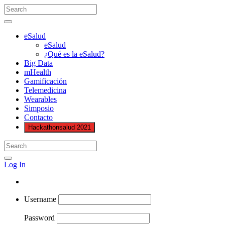
eSalud
eSalud
¿Qué es la eSalud?
Big Data
mHealth
Gamificación
Telemedicina
Wearables
Simposio
Contacto
Hackathonsalud 2021
Log In
Username
Password