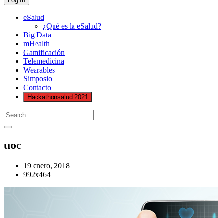
eSalud
¿Qué es la eSalud?
Big Data
mHealth
Gamificación
Telemedicina
Wearables
Simposio
Contacto
Hackathonsalud 2021
uoc
19 enero, 2018
992x464