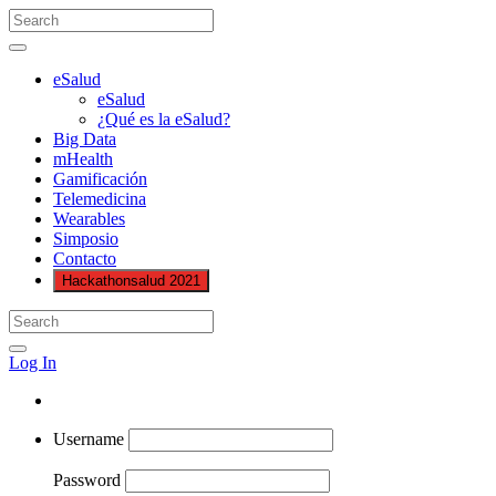
eSalud
eSalud
¿Qué es la eSalud?
Big Data
mHealth
Gamificación
Telemedicina
Wearables
Simposio
Contacto
Hackathonsalud 2021
Log In
Username
Password