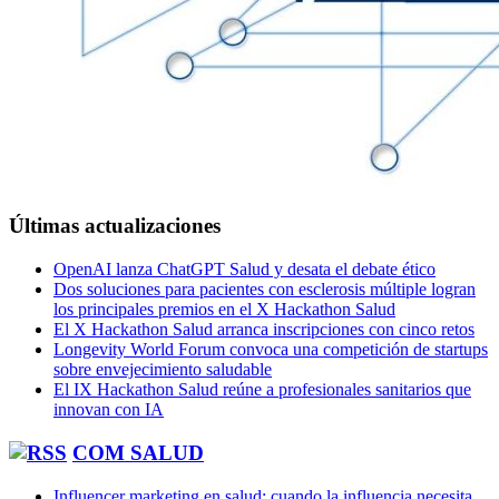
Últimas actualizaciones
OpenAI lanza ChatGPT Salud y desata el debate ético
Dos soluciones para pacientes con esclerosis múltiple logran
los principales premios en el X Hackathon Salud
El X Hackathon Salud arranca inscripciones con cinco retos
Longevity World Forum convoca una competición de startups
sobre envejecimiento saludable
El IX Hackathon Salud reúne a profesionales sanitarios que
innovan con IA
COM SALUD
Influencer marketing en salud: cuando la influencia necesita