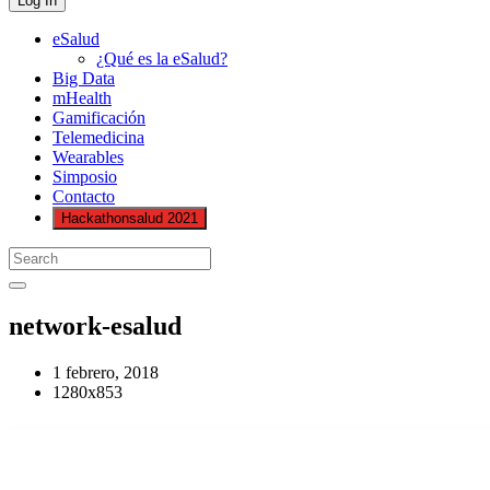
eSalud
¿Qué es la eSalud?
Big Data
mHealth
Gamificación
Telemedicina
Wearables
Simposio
Contacto
Hackathonsalud 2021
network-esalud
1 febrero, 2018
1280x853