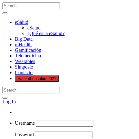
eSalud
eSalud
¿Qué es la eSalud?
Big Data
mHealth
Gamificación
Telemedicina
Wearables
Simposio
Contacto
Hackathonsalud 2021
Log In
Username
Password