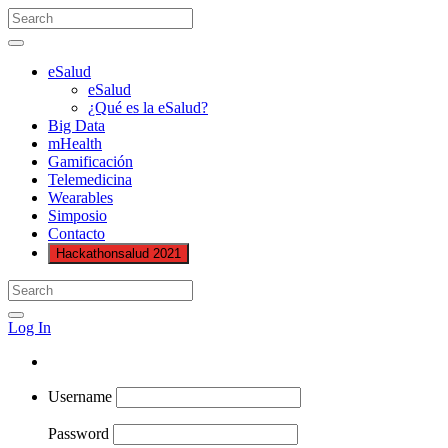
eSalud
eSalud
¿Qué es la eSalud?
Big Data
mHealth
Gamificación
Telemedicina
Wearables
Simposio
Contacto
Hackathonsalud 2021
Log In
Username
Password