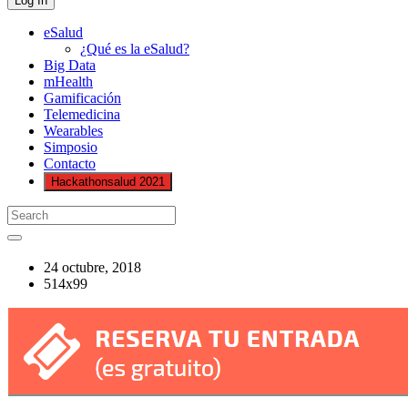
eSalud
¿Qué es la eSalud?
Big Data
mHealth
Gamificación
Telemedicina
Wearables
Simposio
Contacto
Hackathonsalud 2021
24 octubre, 2018
514x99