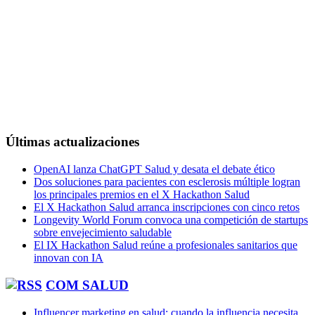
Últimas actualizaciones
OpenAI lanza ChatGPT Salud y desata el debate ético
Dos soluciones para pacientes con esclerosis múltiple logran
los principales premios en el X Hackathon Salud
El X Hackathon Salud arranca inscripciones con cinco retos
Longevity World Forum convoca una competición de startups
sobre envejecimiento saludable
El IX Hackathon Salud reúne a profesionales sanitarios que
innovan con IA
COM SALUD
Influencer marketing en salud: cuando la influencia necesita