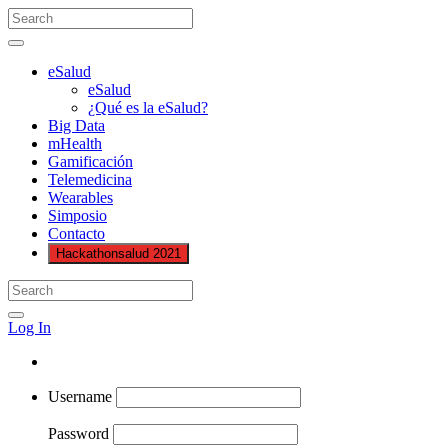
eSalud
eSalud
¿Qué es la eSalud?
Big Data
mHealth
Gamificación
Telemedicina
Wearables
Simposio
Contacto
Hackathonsalud 2021
Log In
Username
Password