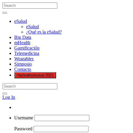
eSalud
eSalud
¿Qué es la eSalud?
Big Data
mHealth
Gamificación
Telemedicina
Wearables
Simposio
Contacto
Hackathonsalud 2021
Log In
Username
Password