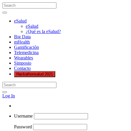
eSalud
eSalud
¿Qué es la eSalud?
Big Data
mHealth
Gamificación
Telemedicina
Wearables
Simposio
Contacto
Hackathonsalud 2021
Log In
Username
Password