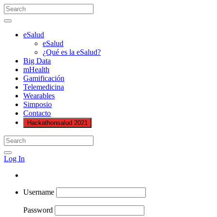
eSalud
eSalud
¿Qué es la eSalud?
Big Data
mHealth
Gamificación
Telemedicina
Wearables
Simposio
Contacto
Hackathonsalud 2021
Log In
Username
Password