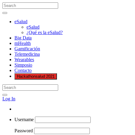
eSalud
eSalud
¿Qué es la eSalud?
Big Data
mHealth
Gamificación
Telemedicina
Wearables
Simposio
Contacto
Hackathonsalud 2021
Log In
Username
Password