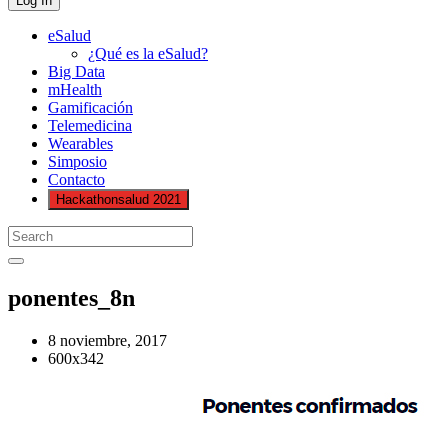
eSalud
¿Qué es la eSalud?
Big Data
mHealth
Gamificación
Telemedicina
Wearables
Simposio
Contacto
Hackathonsalud 2021
ponentes_8n
8 noviembre, 2017
600x342