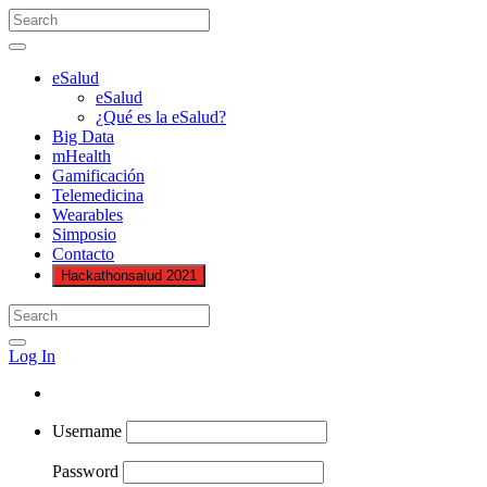
eSalud
eSalud
¿Qué es la eSalud?
Big Data
mHealth
Gamificación
Telemedicina
Wearables
Simposio
Contacto
Hackathonsalud 2021
Log In
Username
Password