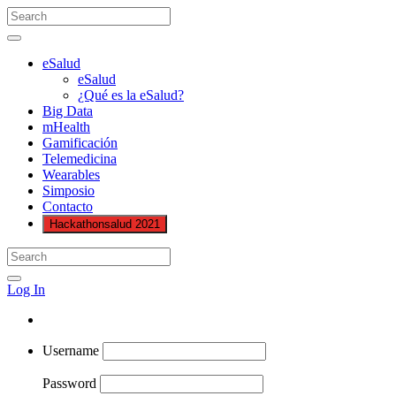
eSalud
eSalud
¿Qué es la eSalud?
Big Data
mHealth
Gamificación
Telemedicina
Wearables
Simposio
Contacto
Hackathonsalud 2021
Log In
Username
Password