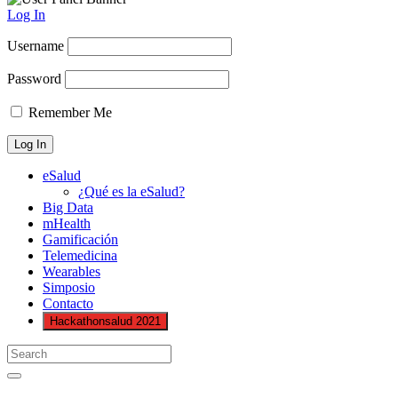
Log In
Username
Password
Remember Me
eSalud
¿Qué es la eSalud?
Big Data
mHealth
Gamificación
Telemedicina
Wearables
Simposio
Contacto
Hackathonsalud 2021