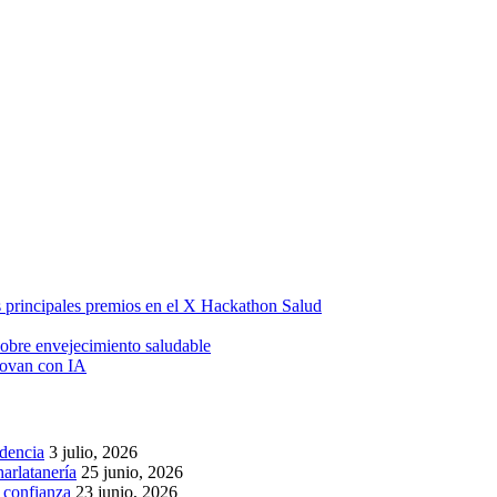
os principales premios en el X Hackathon Salud
obre envejecimiento saludable
novan con IA
idencia
3 julio, 2026
arlatanería
25 junio, 2026
r confianza
23 junio, 2026