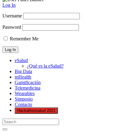
Log In
Username
Password
Remember Me
eSalud
¿Qué es la eSalud?
Big Data
mHealth
Gamificación
Telemedicina
Wearables
Simposio
Contacto
Hackathonsalud 2021