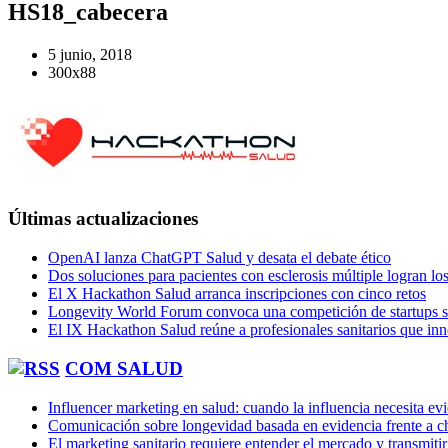
HS18_cabecera
5 junio, 2018
300x88
Últimas actualizaciones
OpenAI lanza ChatGPT Salud y desata el debate ético
Dos soluciones para pacientes con esclerosis múltiple logran l
El X Hackathon Salud arranca inscripciones con cinco retos
Longevity World Forum convoca una competición de startups s
El IX Hackathon Salud reúne a profesionales sanitarios que in
COM SALUD
Influencer marketing en salud: cuando la influencia necesita ev
Comunicación sobre longevidad basada en evidencia frente a ch
El marketing sanitario requiere entender el mercado y transmiti