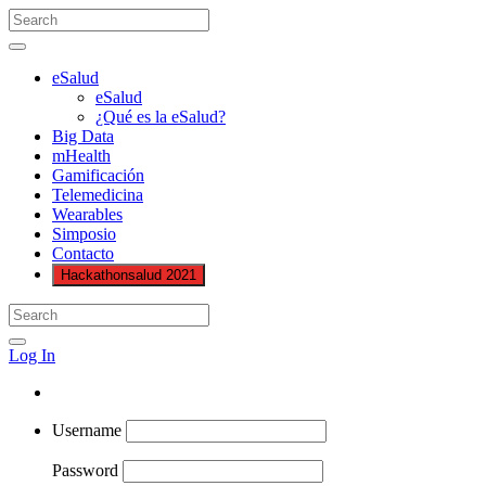
eSalud
eSalud
¿Qué es la eSalud?
Big Data
mHealth
Gamificación
Telemedicina
Wearables
Simposio
Contacto
Hackathonsalud 2021
Log In
Username
Password