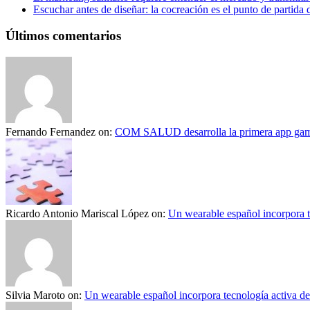
Escuchar antes de diseñar: la cocreación es el punto de partida 
Últimos comentarios
Fernando Fernandez
on:
COM SALUD desarrolla la primera app gami
Ricardo Antonio Mariscal López
on:
Un wearable español incorpora t
Silvia Maroto
on:
Un wearable español incorpora tecnología activa d