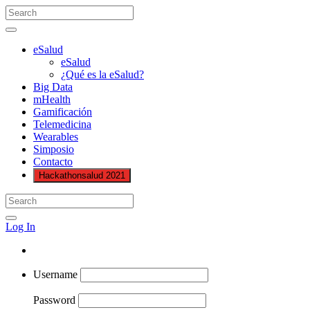
eSalud
eSalud
¿Qué es la eSalud?
Big Data
mHealth
Gamificación
Telemedicina
Wearables
Simposio
Contacto
Hackathonsalud 2021
Log In
Username
Password