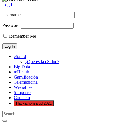
Log In
Username
Password
Remember Me
eSalud
¿Qué es la eSalud?
Big Data
mHealth
Gamificación
Telemedicina
Wearables
Simposio
Contacto
Hackathonsalud 2021