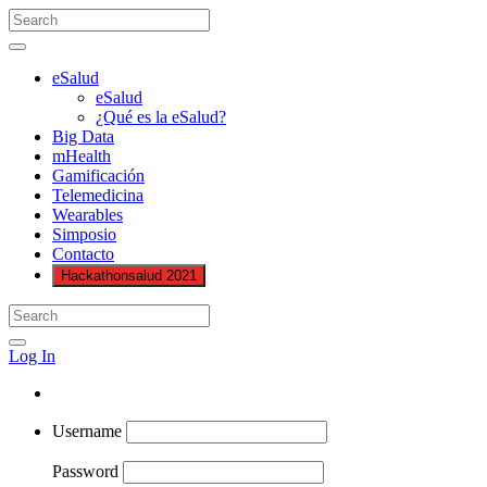
eSalud
eSalud
¿Qué es la eSalud?
Big Data
mHealth
Gamificación
Telemedicina
Wearables
Simposio
Contacto
Hackathonsalud 2021
Log In
Username
Password