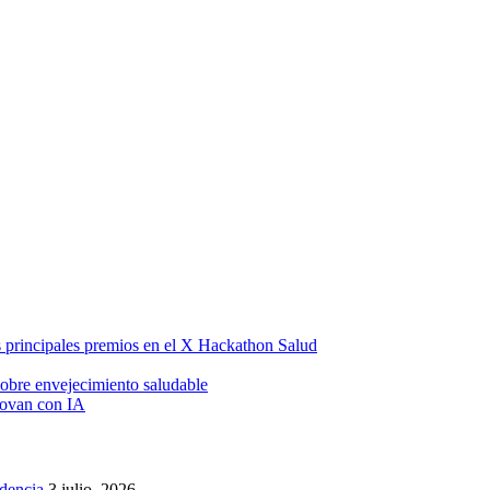
os principales premios en el X Hackathon Salud
obre envejecimiento saludable
novan con IA
idencia
3 julio, 2026