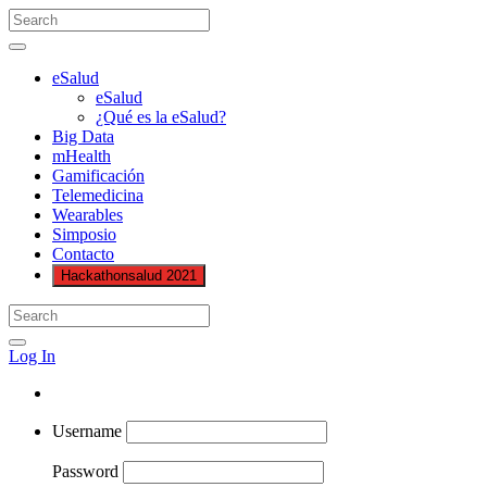
eSalud
eSalud
¿Qué es la eSalud?
Big Data
mHealth
Gamificación
Telemedicina
Wearables
Simposio
Contacto
Hackathonsalud 2021
Log In
Username
Password