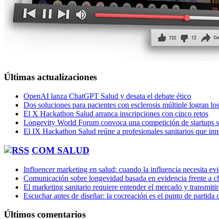
Últimas actualizaciones
OpenAI lanza ChatGPT Salud y desata el debate ético
Dos soluciones para pacientes con esclerosis múltiple logran l
El X Hackathon Salud arranca inscripciones con cinco retos
Longevity World Forum convoca una competición de startups s
El IX Hackathon Salud reúne a profesionales sanitarios que in
COM SALUD
Influencer marketing en salud: cuando la influencia necesita ev
Comunicación sobre longevidad basada en evidencia frente a ch
El marketing sanitario requiere entender el mercado y transmiti
Escuchar antes de diseñar: la cocreación es el punto de partida 
Últimos comentarios