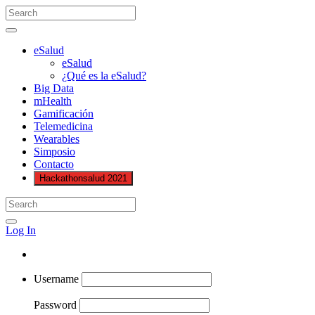
eSalud
eSalud
¿Qué es la eSalud?
Big Data
mHealth
Gamificación
Telemedicina
Wearables
Simposio
Contacto
Hackathonsalud 2021
Log In
Username
Password