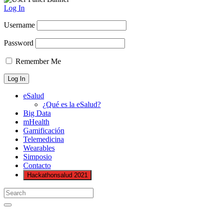
Log In
Username
Password
Remember Me
eSalud
¿Qué es la eSalud?
Big Data
mHealth
Gamificación
Telemedicina
Wearables
Simposio
Contacto
Hackathonsalud 2021