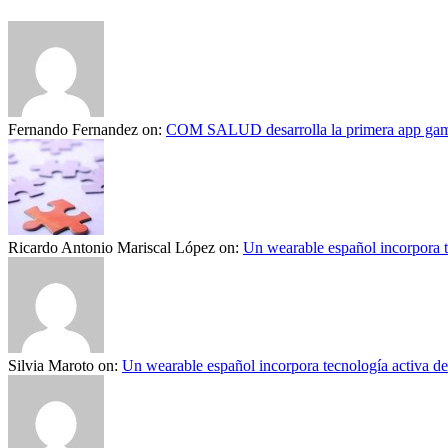
Fernando Fernandez
on:
COM SALUD desarrolla la primera app gami
Ricardo Antonio Mariscal López
on:
Un wearable español incorpora t
Silvia Maroto
on:
Un wearable español incorpora tecnología activa d