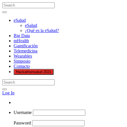
eSalud
eSalud
¿Qué es la eSalud?
Big Data
mHealth
Gamificación
Telemedicina
Wearables
Simposio
Contacto
Hackathonsalud 2021
Log In
Username
Password