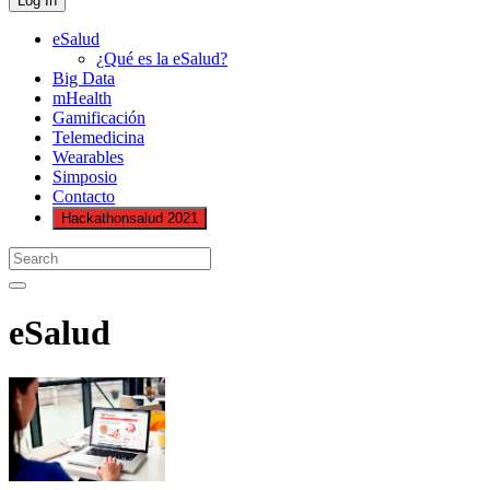
eSalud
¿Qué es la eSalud?
Big Data
mHealth
Gamificación
Telemedicina
Wearables
Simposio
Contacto
Hackathonsalud 2021
eSalud