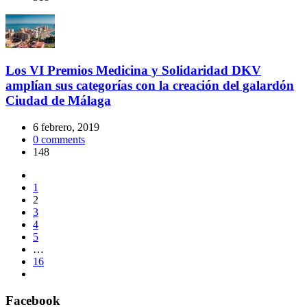
Los VI Premios Medicina y Solidaridad DKV
amplían sus categorías con la creación del galardón
Ciudad de Málaga
6 febrero, 2019
0
comments
148
1
2
3
4
5
…
16
Facebook