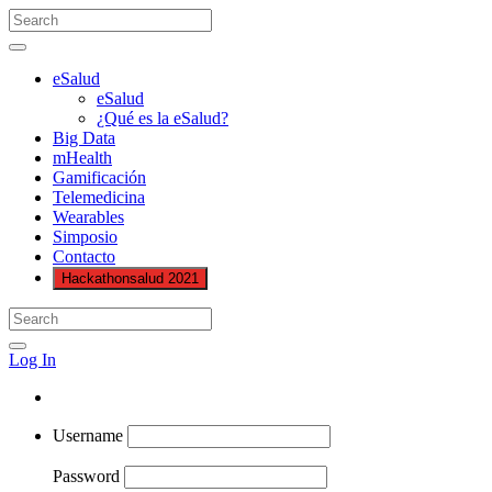
eSalud
eSalud
¿Qué es la eSalud?
Big Data
mHealth
Gamificación
Telemedicina
Wearables
Simposio
Contacto
Hackathonsalud 2021
Log In
Username
Password