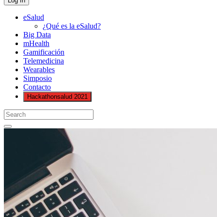
eSalud
¿Qué es la eSalud?
Big Data
mHealth
Gamificación
Telemedicina
Wearables
Simposio
Contacto
Hackathonsalud 2021