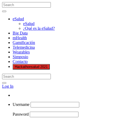
eSalud
eSalud
¿Qué es la eSalud?
Big Data
mHealth
Gamificación
Telemedicina
Wearables
Simposio
Contacto
Hackathonsalud 2021
Log In
Username
Password