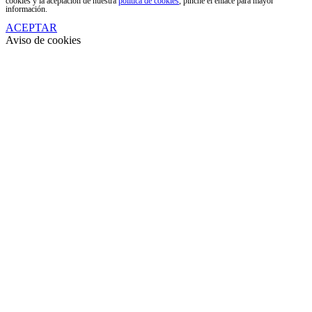
cookies y la aceptación de nuestra
política de cookies
, pinche el enlace para mayor
información.
ACEPTAR
Aviso de cookies