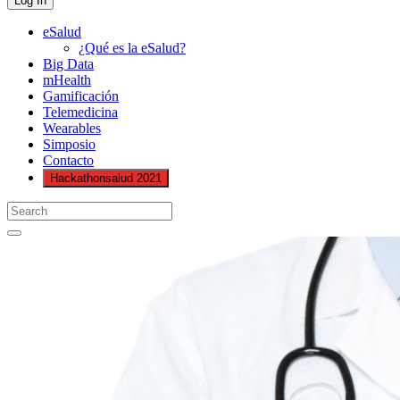
eSalud
¿Qué es la eSalud?
Big Data
mHealth
Gamificación
Telemedicina
Wearables
Simposio
Contacto
Hackathonsalud 2021