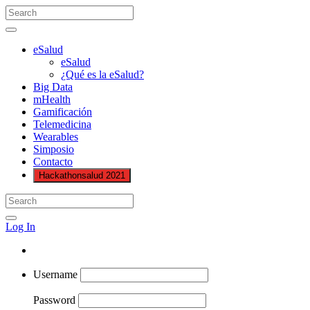
eSalud
eSalud
¿Qué es la eSalud?
Big Data
mHealth
Gamificación
Telemedicina
Wearables
Simposio
Contacto
Hackathonsalud 2021
Log In
Username
Password