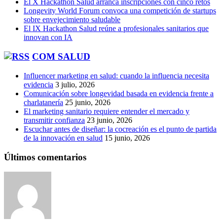
El X Hackathon Salud arranca inscripciones con cinco retos
Longevity World Forum convoca una competición de startups
sobre envejecimiento saludable
El IX Hackathon Salud reúne a profesionales sanitarios que
innovan con IA
COM SALUD
Influencer marketing en salud: cuando la influencia necesita
evidencia
3 julio, 2026
Comunicación sobre longevidad basada en evidencia frente a
charlatanería
25 junio, 2026
El marketing sanitario requiere entender el mercado y
transmitir confianza
23 junio, 2026
Escuchar antes de diseñar: la cocreación es el punto de partida
de la innovación en salud
15 junio, 2026
Últimos comentarios