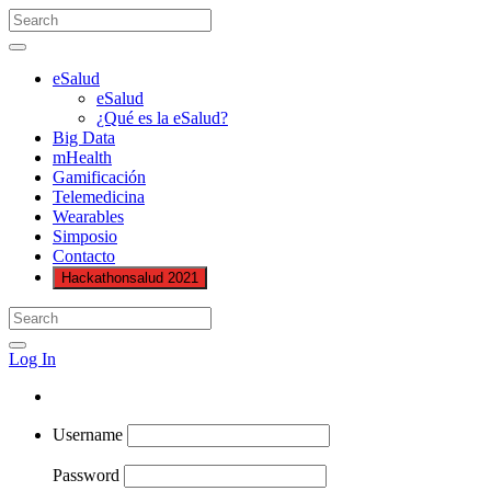
eSalud
eSalud
¿Qué es la eSalud?
Big Data
mHealth
Gamificación
Telemedicina
Wearables
Simposio
Contacto
Hackathonsalud 2021
Log In
Username
Password