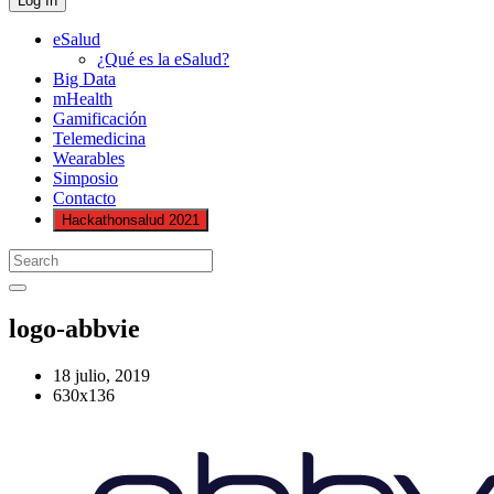
eSalud
¿Qué es la eSalud?
Big Data
mHealth
Gamificación
Telemedicina
Wearables
Simposio
Contacto
Hackathonsalud 2021
logo-abbvie
18 julio, 2019
630x136