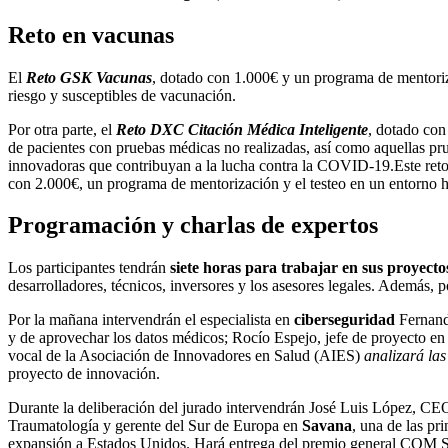
Reto en vacunas
El
Reto GSK Vacunas
, dotado con 1.000€ y un programa de mentoriza
riesgo y susceptibles de vacunación.
Por otra parte, el
Reto DXC Citación Médica Inteligente
, dotado con
de pacientes con pruebas médicas no realizadas, así como aquellas pr
innovadoras que contribuyan a la lucha contra la COVID-19.Este ret
con 2.000€, un programa de mentorización y el testeo en un entorno hos
Programación y charlas de expertos
Los participantes tendrán
siete horas para trabajar en sus proyecto
desarrolladores, técnicos, inversores y los asesores legales. Además, p
Por la mañana intervendrán el especialista en
ciberseguridad
Fernando
y de aprovechar los datos médicos; Rocío Espejo, jefe de proyecto en 
vocal de la Asociación de Innovadores en Salud (AIES)
analizará las
proyecto de innovación.
Durante la deliberación del jurado intervendrán José Luis López, C
Traumatología y gerente del Sur de Europa en
Savana
, una de las pr
expansión a Estados Unidos. Hará entrega del premio general COM Sal