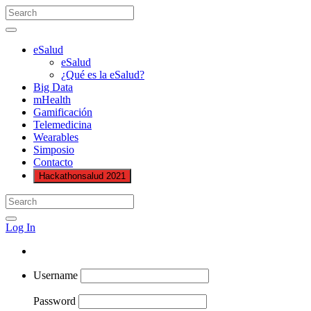
eSalud
eSalud
¿Qué es la eSalud?
Big Data
mHealth
Gamificación
Telemedicina
Wearables
Simposio
Contacto
Hackathonsalud 2021
Log In
Username
Password