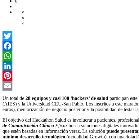
0
Twitter
Facebook
WhatsApp
LinkedIn
Pinterest
Email
Un total de
28 equipos y casi 100 ‘hackers’ de salud
participan este
(AIES) y la Universidad CEU-San Pablo. Los inscritos a este maratón d
euros), mentorización de negocio posterior y la posibilidad de testar la
El objetivo del Hackathon Salud es involucrar a pacientes, profesiona
de Comunicación Clínica
Eficaz
busca soluciones digitales innovado
que estén basadas en información veraz. La solución
puede presenta
mínimo desarrollo tecnológico
(modalidad Growth), con una dotació