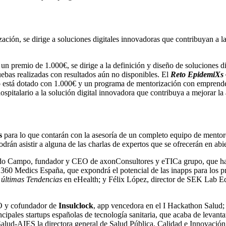
ción, se dirige a soluciones digitales innovadoras que contribuyan a la
 un premio de 1.000€, se dirige a la definición y diseño de soluciones di
uebas realizadas con resultados aún no disponibles. El
Reto EpidemiXs
o está dotado con 1.000€ y un programa de mentorización con emprende
pitalario a la solución digital innovadora que contribuya a mejorar la a
s
para lo que contarán con la asesoría de un completo equipo de mentore
odrán asistir a alguna de las charlas de expertos que se ofrecerán en abi
 Campo, fundador y CEO de axonConsultores y eTICa grupo, que hablar
360 Medics España, que expondrá el potencial de las inapps para los pr
 últimas Tendencias
en eHealth; y Félix López, director de SEK Lab Edt
EO y cofundador de
Insulclock
, app vencedora en el I Hackathon Salud; 
incipales startups españolas de tecnología sanitaria, que acaba de levant
ud-AIES la directora general de Salud Pública, Calidad e Innovación de