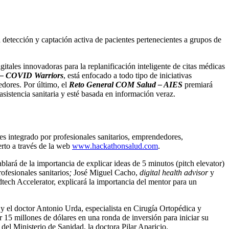
 detección y captación activa de pacientes pertenecientes a grupos de
gitales innovadoras para la replanificación inteligente de citas médicas
 – COVID Warriors
, está enfocado a todo tipo de iniciativas
dores. Por último, el
Reto General COM Salud – AIES
premiará
sistencia sanitaria y esté basada en información veraz.
s integrado por profesionales sanitarios, emprendedores,
erto a través de la web
www.hackathonsalud.com
.
á de la importancia de explicar ideas de 5 minutos (pitch elevator)
ofesionales sanitarios
;
José Miguel Cacho,
digital health advisor
y
ech Accelerator, explicará la importancia del mentor para un
y el doctor Antonio Urda, especialista en Cirugía Ortopédica y
ar 15 millones de dólares en una ronda de inversión para iniciar su
l Ministerio de Sanidad, la doctora Pilar Aparicio.