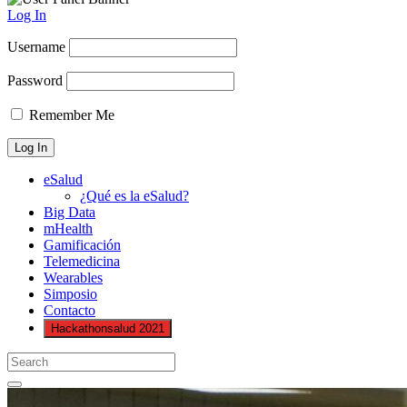
Log In
Username
Password
Remember Me
eSalud
¿Qué es la eSalud?
Big Data
mHealth
Gamificación
Telemedicina
Wearables
Simposio
Contacto
Hackathonsalud 2021