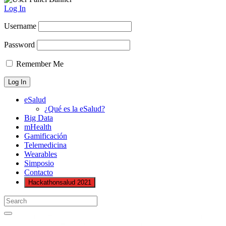
Log In
Username
Password
Remember Me
eSalud
¿Qué es la eSalud?
Big Data
mHealth
Gamificación
Telemedicina
Wearables
Simposio
Contacto
Hackathonsalud 2021