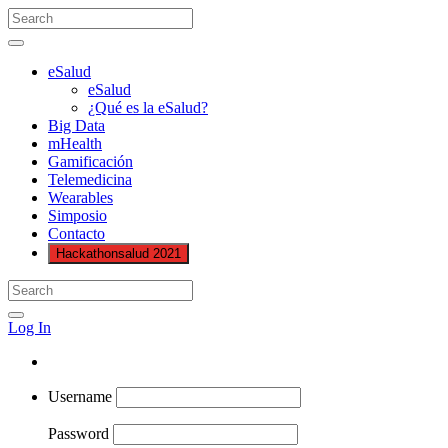
eSalud
eSalud
¿Qué es la eSalud?
Big Data
mHealth
Gamificación
Telemedicina
Wearables
Simposio
Contacto
Hackathonsalud 2021
Log In
Username
Password