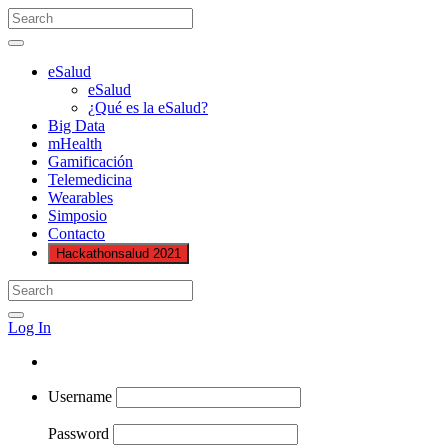
eSalud
eSalud
¿Qué es la eSalud?
Big Data
mHealth
Gamificación
Telemedicina
Wearables
Simposio
Contacto
Hackathonsalud 2021
Log In
Username
Password