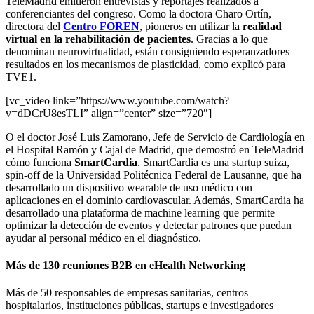
TeleMadrid emitieron entrevistas y reportajes realizados a
conferenciantes del congreso. Como la doctora Charo Ortín,
directora del
Centro FOREN
, pioneros en utilizar la
realidad
virtual en la rehabilitación de pacientes
. Gracias a lo que
denominan neurovirtualidad, están consiguiendo esperanzadores
resultados en los mecanismos de plasticidad, como explicó para
TVE1.
[vc_video link=”https://www.youtube.com/watch?
v=dDCrU8esTLI” align=”center” size=”720″]
O el doctor José Luis Zamorano, Jefe de Servicio de Cardiología en
el Hospital Ramón y Cajal de Madrid, que demostró en TeleMadrid
cómo funciona
SmartCardia
. SmartCardia es una startup suiza,
spin-off de la Universidad Politécnica Federal de Lausanne, que ha
desarrollado un dispositivo wearable de uso médico con
aplicaciones en el dominio cardiovascular. Además, SmartCardia ha
desarrollado una plataforma de machine learning que permite
optimizar la detección de eventos y detectar patrones que puedan
ayudar al personal médico en el diagnóstico.
Más de 130 reuniones B2B en eHealth Networking
Más de 50 responsables de empresas sanitarias, centros
hospitalarios, instituciones públicas, startups e investigadores