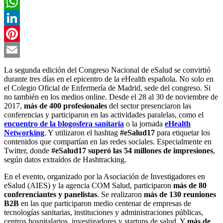
Facebook
WhatsApp
LinkedIn
Pinterest
Email
La segunda edición del Congreso Nacional de eSalud se convirtió
durante tres días en el epicentro de la eHealth española. No solo en
el Colegio Oficial de Enfermería de Madrid, sede del congreso. Si
no también en los medios online. Desde el 28 al 30 de noviembre de
2017,
más de 400 profesionales
del sector presenciaron las
conferencias y participaron en las actividades paralelas, como el
encuentro de la blogosfera sanitaria
o la jornada
eHealth
Networking
. Y utilizaron el hashtag
#eSalud17
para
etiquetar los
contenidos que compartían en las redes sociales. Especialmente en
Twitter, donde
#eSalud17 superó las 54 millones de impresiones
,
según datos extraídos de Hashtracking.
En el evento, organizado por la Asociación de Investigadores en
eSalud (AIES) y la agencia COM Salud, participaron
más de 80
conferenciantes y panelistas
. Se realizaron
más de 130 reuniones
B2B
en las que participaron medio centenar de empresas de
tecnologías sanitarias, instituciones y administraciones públicas,
centros hospitalarios, investigadores y startups de salud. Y
más de