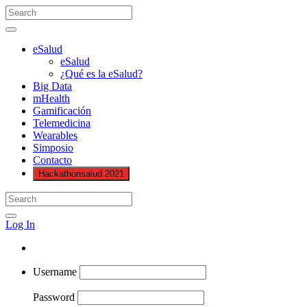
eSalud
eSalud
¿Qué es la eSalud?
Big Data
mHealth
Gamificación
Telemedicina
Wearables
Simposio
Contacto
Hackathonsalud 2021
Log In
Username
Password