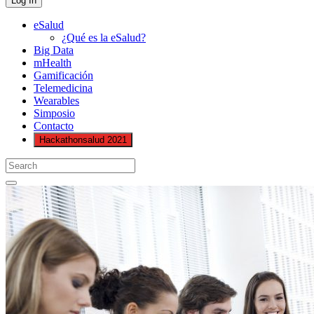
eSalud
¿Qué es la eSalud?
Big Data
mHealth
Gamificación
Telemedicina
Wearables
Simposio
Contacto
Hackathonsalud 2021