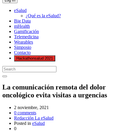
eSalud
¿Qué es la eSalud?
Big Data
mHealth
Gamificación
Telemedicina
Wearables
Simposio
Contacto
Hackathonsalud 2021
La comunicación remota del dolor
oncológico evita visitas a urgencias
2 noviembre, 2021
0
comments
Redacción La eSalud
Posted in
eSalud
0