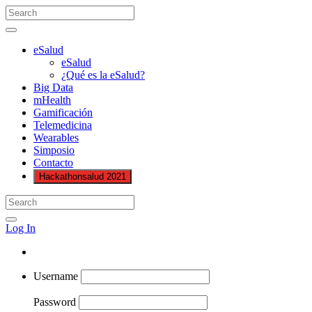
eSalud
eSalud
¿Qué es la eSalud?
Big Data
mHealth
Gamificación
Telemedicina
Wearables
Simposio
Contacto
Hackathonsalud 2021
Log In
Username
Password