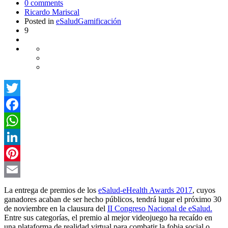
0
comments
Ricardo Mariscal
Posted in
eSalud
Gamificación
9
Twitter
Facebook
WhatsApp
LinkedIn
Pinterest
Email
La entrega de premios de los
eSalud-eHealth Awards 2017
, cuyos
ganadores acaban de ser hecho públicos, tendrá lugar el próximo 30
de noviembre en la clausura del
II Congreso Nacional de eSalud.
Entre sus categorías, el premio al mejor videojuego ha recaído en
una plataforma de realidad virtual para combatir la fobia social o