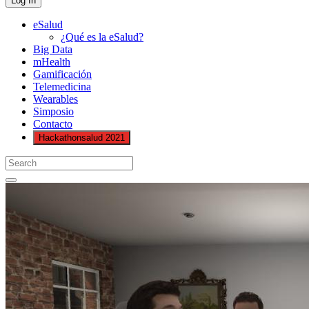
eSalud
¿Qué es la eSalud?
Big Data
mHealth
Gamificación
Telemedicina
Wearables
Simposio
Contacto
Hackathonsalud 2021