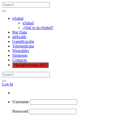
eSalud
eSalud
¿Qué es la eSalud?
Big Data
mHealth
Gamificación
Telemedicina
Wearables
Simposio
Contacto
Hackathonsalud 2021
Log In
Username
Password